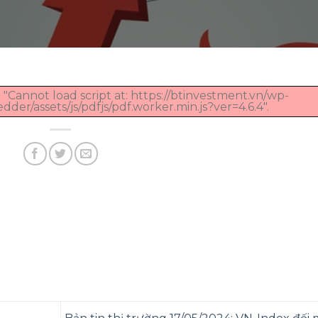
 "Cannot load script at: https://btinvestment.vn/wp-
er/assets/js/pdfjs/pdf.worker.min.js?ver=4.6.4".