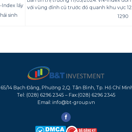
Bản tin thị trường 17/05/2024: VN-Index đối 
-Index lấy
với vùng đỉnh cũ trước đó quanh khu vực 12
hái sinh
1290
165/14 Bạch Đằng, Phường 2,Q. Tân Bình, Tp. Hồ Chí Min
Tel: (028) 6296 2345 – Fax:(028) 6296 2345
Email: info@bt-group.vn