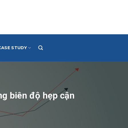
CASE STUDY
ng biên độ hẹp cận