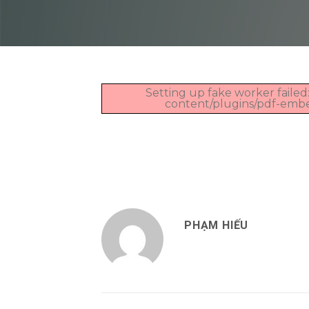
Setting up fake worker failed:
content/plugins/pdf-embedd
PHẠM HIẾU