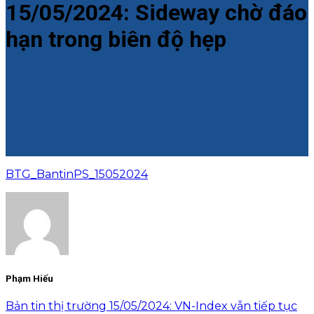
15/05/2024: Sideway chờ đáo
hạn trong biên độ hẹp
BTG_BantinPS_15052024
Phạm Hiếu
Bản tin thị trường 15/05/2024: VN-Index vẫn tiếp tục