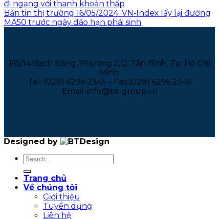
đi ngang với thanh khoản thấp
Bản tin thị trường 16/05/2024: VN-Index lấy lại đường
MA50 trước ngày đáo hạn phái sinh
165/14 Bạch Đằng, Phường 2,Q. Tân Bình, Tp. Hồ Chí
Minh
Tel: (028) 6296 2345 – Fax:(028) 6296 2345
Email: info@bt-group.vn
Designed by
Trang chủ
Về chúng tôi
Giới thiệu
Tuyển dụng
Liên hệ