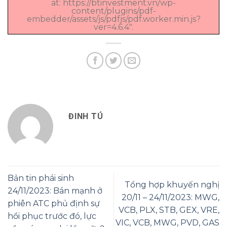
at: https://btinvestment.vn/wp-
content/plugins/pdf-
embedder/assets/js/pdfjs/pdf.worker.min.js?
ver=4.6.4".
ĐINH TÚ
Bản tin phái sinh
Tổng hợp khuyến nghị
24/11/2023: Bán mạnh ở
20/11 – 24/11/2023: MWG,
phiên ATC phủ định sự
VCB, PLX, STB, GEX, VRE,
hồi phục trước đó, lực
VIC, VCB, MWG, PVD, GAS