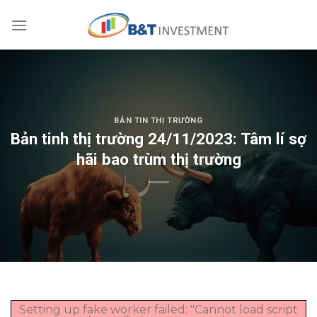
Skip
to
content
BẢN TIN THỊ TRƯỜNG
Bản tinh thị trường 24/11/2023: Tâm lí sợ
hãi bao trùm thị trường
Setting up fake worker failed: "Cannot load script