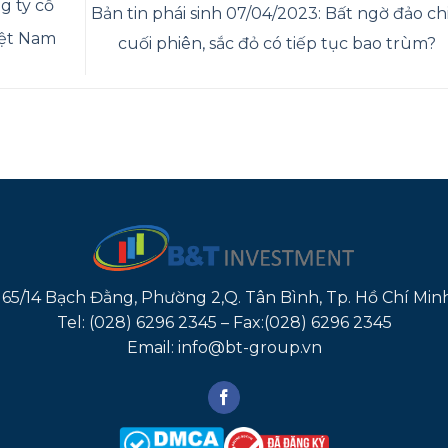
g ty cổ
Bản tin phái sinh 07/04/2023: Bất ngờ đảo ch
iệt Nam
cuối phiên, sắc đỏ có tiếp tục bao trùm?
165/14 Bạch Đằng, Phường 2,Q. Tân Bình, Tp. Hồ Chí Min
Tel: (028) 6296 2345 – Fax:(028) 6296 2345
Email: info@bt-group.vn