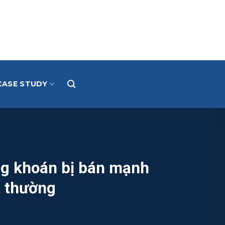
CASE STUDY
ng khoán bị bán mạnh
t thường