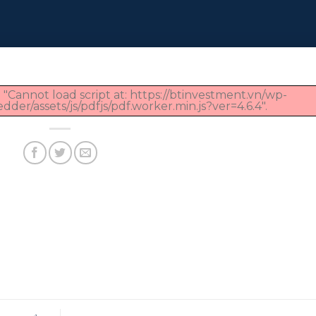
 "Cannot load script at: https://btinvestment.vn/wp-
er/assets/js/pdfjs/pdf.worker.min.js?ver=4.6.4".