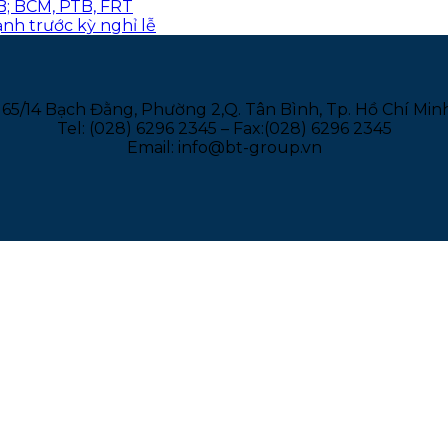
B; BCM, PTB, FRT
nh trước kỳ nghỉ lễ
165/14 Bạch Đằng, Phường 2,Q. Tân Bình, Tp. Hồ Chí Min
Tel: (028) 6296 2345 – Fax:(028) 6296 2345
Email: info@bt-group.vn