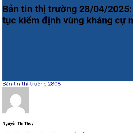
Bản tin thị trường 28/04/2025
tục kiểm định vùng kháng cự 
Bản-tin-thị-trường 2808
Nguyễn Thị Thùy