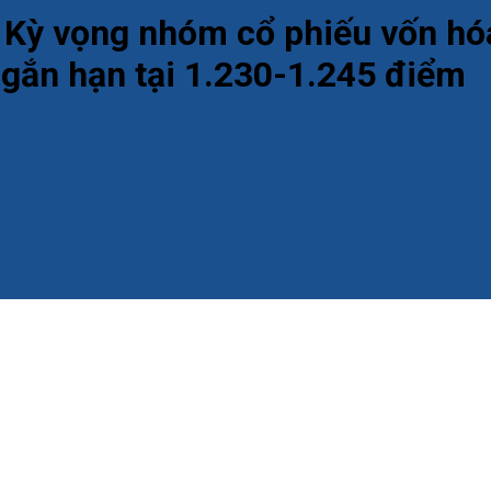
: Kỳ vọng nhóm cổ phiếu vốn hóa
ngắn hạn tại 1.230-1.245 điểm