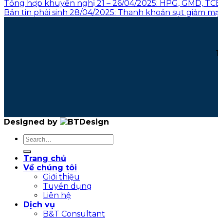
Tổng hợp khuyến nghị 21 – 26/04/2025: HPG, GMD, TC
Bản tin phái sinh 28/04/2025: Thanh khoản sụt giảm mạ
Designed by
Trang chủ
Về chúng tôi
Giới thiệu
Tuyển dụng
Liên hệ
Dịch vụ
B&T Consultant