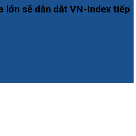
 lớn sẽ dẫn dắt VN-Index tiếp