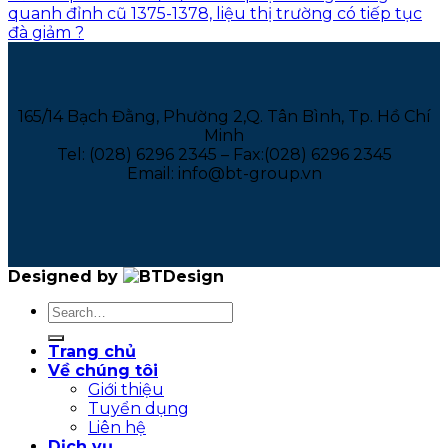
quanh đỉnh cũ 1375-1378, liệu thị trường có tiếp tục
đà giảm ?
165/14 Bạch Đằng, Phường 2,Q. Tân Bình, Tp. Hồ Chí
Minh
Tel: (028) 6296 2345 – Fax:(028) 6296 2345
Email: info@bt-group.vn
Designed by
Trang chủ
Về chúng tôi
Giới thiệu
Tuyển dụng
Liên hệ
Dịch vụ