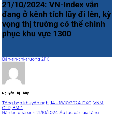
21/10/2024: VN-Index vẫn
đang ở kênh tích lũy đi lên, kỳ
vọng thị trường có thể chinh
phục khu vực 1300
Bản-tin-thị-trường 2110
Nguyễn Thị Thùy
Tổng hợp khuyến nghị 14 – 18/10/2024: DXG, VNM,
CTR, BMP.
Bản tin phái sinh 21/10/2024: Áp lực bán gia tăng