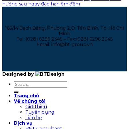
hướng sau ngày đáo hạn êm đềm
165/14 Bạch Đằng, Phường 2,Q. Tân Bình, Tp. Hồ Chí
Minh
Tel: (028) 6296 2345 – Fax:(028) 6296 2345
Email: info@bt-group.vn
Designed by
Trang chủ
Về chúng tôi
Giới thiệu
Tuyển dụng
Liên hệ
Dịch vụ
B&T Consultant