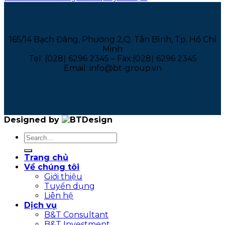
165/14 Bạch Đằng, Phường 2,Q. Tân Bình, Tp. Hồ Chí
Minh
Tel: (028) 6296 2345 – Fax:(028) 6296 2345
Email: info@bt-group.vn
Designed by
Trang chủ
Về chúng tôi
Giới thiệu
Tuyển dụng
Liên hệ
Dịch vụ
B&T Consultant
B&T Investment