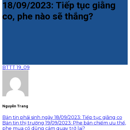
18/09/2023: Tiếp tục giằng
co, phe nào sẽ thắng?
BTTT 19_09
Nguyễn Trang
Bản tin phái sinh ngày 18/09/2023: Tiếp tục giằng co
Bản tin thị trường 19/09/2023: Phe bán chiếm ưu thế,
phe mua có dũng cảm quay trở lại?