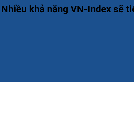
 Nhiều khả năng VN-Index sẽ tiế