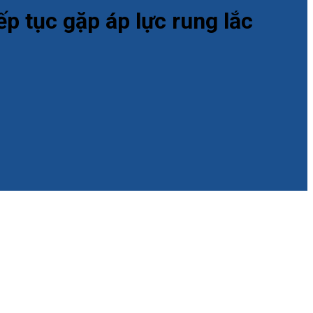
p tục gặp áp lực rung lắc