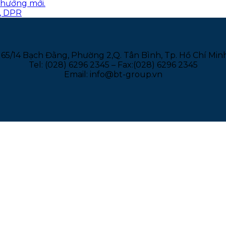
u hướng mới.
, DPR
165/14 Bạch Đằng, Phường 2,Q. Tân Bình, Tp. Hồ Chí Min
Tel: (028) 6296 2345 – Fax:(028) 6296 2345
Email: info@bt-group.vn