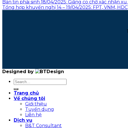
Bản tin phái sinh 18/04/2025: Giằng co chờ xác nhận x
Tổng hợp khuyến nghị 14 – 19/04/2025: FPT, VNM, HDC
Designed by
Trang chủ
Về chúng tôi
Giới thiệu
Tuyển dụng
Liên hệ
Dịch vụ
B&T Consultant