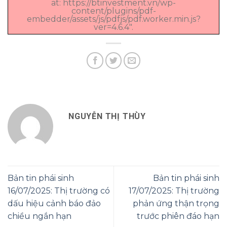
at: https://btinvestment.vn/wp-
content/plugins/pdf-
embedder/assets/js/pdfjs/pdf.worker.min.js?
ver=4.6.4".
NGUYỄN THỊ THÙY
Bản tin phái sinh
Bản tin phái sinh
16/07/2025: Thị trường có
17/07/2025: Thị trường
dấu hiệu cảnh báo đảo
phản ứng thận trọng
chiều ngắn hạn
trước phiên đáo hạn