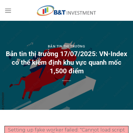
Skip
to
content
BẢN TIN THỊ TRƯỜNG
Bản tin thị trường 17/07/2025: VN-Index
có thể kiểm định khu vực quanh mốc
1,500 điểm
Setting up fake worker failed: "Cannot load script