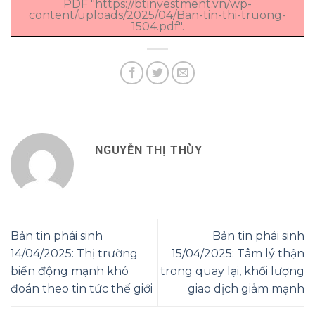
PDF "https://btinvestment.vn/wp-
content/uploads/2025/04/Ban-tin-thi-truong-
1504.pdf".
NGUYỄN THỊ THÙY
Bản tin phái sinh
Bản tin phái sinh
14/04/2025: Thị trường
15/04/2025: Tâm lý thận
biến động mạnh khó
trong quay lại, khối lượng
đoán theo tin tức thế giới
giao dịch giảm mạnh