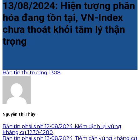
13/08/2024: Hiện tượng phân
hóa đang tồn tại, VN-Index
chưa thoát khỏi tâm lý thận
trọng
Bản tin thị trường 1308
Nguyễn Thị Thùy
Bản tin phái sinh 12/08/2024: Kiểm định lại vùng
kháng cự 1270-1280
Bản tin phái sinh 13/08/2024: Tiệm cận vùng kháng cự