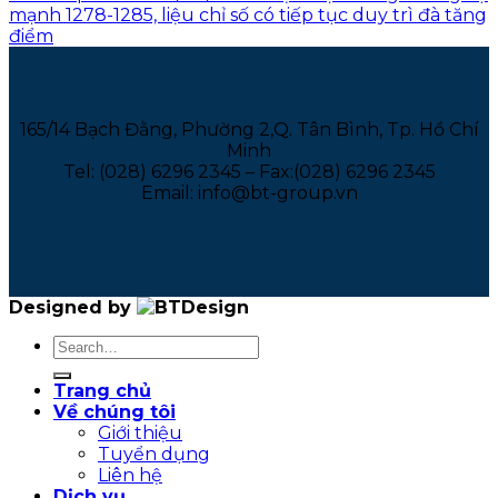
mạnh 1278-1285, liệu chỉ số có tiếp tục duy trì đà tăng
điểm
165/14 Bạch Đằng, Phường 2,Q. Tân Bình, Tp. Hồ Chí
Minh
Tel: (028) 6296 2345 – Fax:(028) 6296 2345
Email: info@bt-group.vn
Designed by
Trang chủ
Về chúng tôi
Giới thiệu
Tuyển dụng
Liên hệ
Dịch vụ