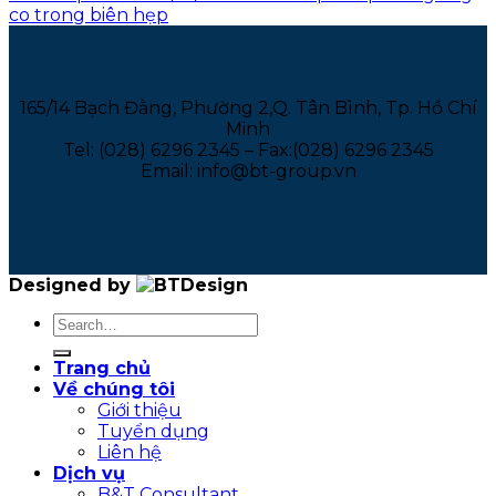
co trong biên hẹp
165/14 Bạch Đằng, Phường 2,Q. Tân Bình, Tp. Hồ Chí
Minh
Tel: (028) 6296 2345 – Fax:(028) 6296 2345
Email: info@bt-group.vn
Designed by
Trang chủ
Về chúng tôi
Giới thiệu
Tuyển dụng
Liên hệ
Dịch vụ
B&T Consultant