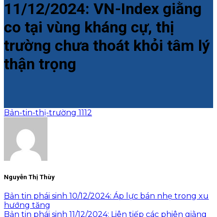
11/12/2024: VN-Index giằng
co tại vùng kháng cự, thị
trường chưa thoát khỏi tâm lý
thận trọng
Bản-tin-thị-trường 1112
Nguyễn Thị Thùy
Bản tin phái sinh 10/12/2024: Áp lực bán nhẹ trong xu
hướng tăng
Bản tin phái sinh 11/12/2024: Liên tiếp các phiên giằng