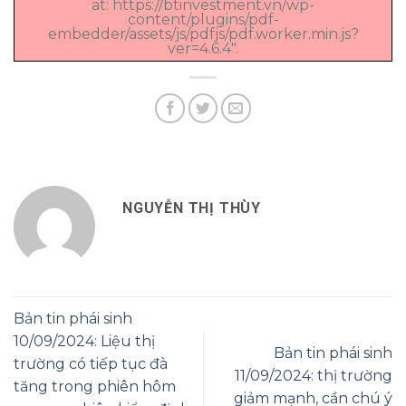
at: https://btinvestment.vn/wp-
content/plugins/pdf-
embedder/assets/js/pdfjs/pdf.worker.min.js?
ver=4.6.4".
NGUYỄN THỊ THÙY
Bản tin phái sinh
10/09/2024: Liệu thị
Bản tin phái sinh
trường có tiếp tục đà
11/09/2024: thị trường
tăng trong phiên hôm
giảm mạnh, cần chú ý