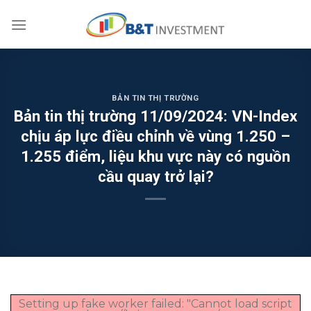
Skip
to
content
BẢN TIN THỊ TRƯỜNG
Bản tin thị trường 11/09/2024: VN-Index
chịu áp lực điều chỉnh về vùng 1.250 –
1.255 điểm, liệu khu vực này có nguồn
cầu quay trở lại?
Setting up fake worker failed: "Cannot load script