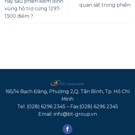
nay sau phiên kiểm định
quan sát trong phiên
vùng hỗ trợ cứng 1297-
1300 điểm ?
165/14 Bạch Đằng, Phường 2,Q. Tân Bình, Tp. Hồ Chí
Minh
Tel: (028) 6296 2345 – Fax:(028) 6296 2345
Email: info@bt-group.vn