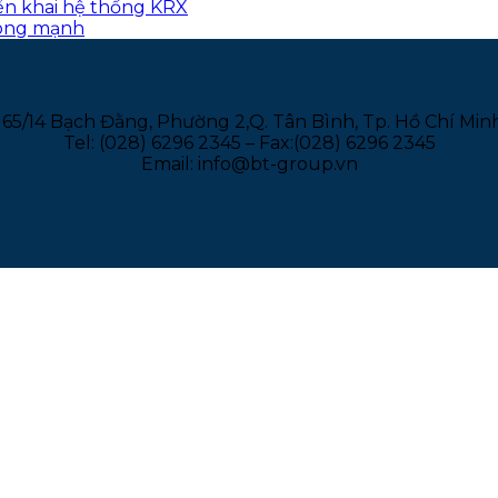
iển khai hệ thống KRX
 ròng mạnh
165/14 Bạch Đằng, Phường 2,Q. Tân Bình, Tp. Hồ Chí Min
Tel: (028) 6296 2345 – Fax:(028) 6296 2345
Email: info@bt-group.vn