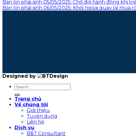
Bản tin phái sinh 05/05/2025: Chờ đợi hành động khi tr
Bản tin phái sinh 06/05/2025: Khối ngoại quay lại mua
Designed by
Trang chủ
Về chúng tôi
Giới thiệu
Tuyển dụng
Liên hệ
Dịch vụ
B&T Consultant