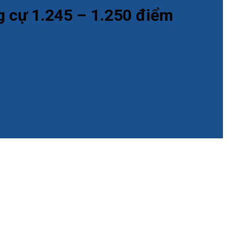
g cự 1.245 – 1.250 điểm