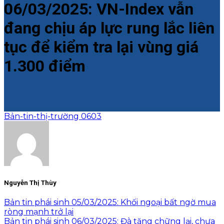
06/03/2025: VN-Index vẫn
đang chịu áp lực rung lắc liên
tục để kiểm tra lại vùng giá
1.300 điểm
Bản-tin-thị-trường 0603
Nguyễn Thị Thùy
Bản tin phái sinh 05/03/2025: Khối ngoại bất ngờ mua
ròng mạnh trở lại
Bản tin phái sinh 06/03/2025: Đà tăng chững lại, chưa