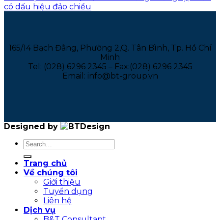
có dấu hiệu đảo chiều
165/14 Bạch Đằng, Phường 2,Q. Tân Bình, Tp. Hồ Chí
Minh
Tel: (028) 6296 2345 – Fax:(028) 6296 2345
Email: info@bt-group.vn
Designed by
Trang chủ
Về chúng tôi
Giới thiệu
Tuyển dụng
Liên hệ
Dịch vụ
B&T Consultant