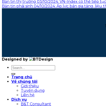
Bản tin thị trường 03/10/2024: VN-Index có thể tiếp tụ
Bản tin phái sinh 04/10/2024: Áp lực bán gia tăng, liệu 
Designed by
Trang chủ
Về chúng tôi
Giới thiệu
Tuyển dụng
Liên hệ
Dịch vụ
B&T Consultant