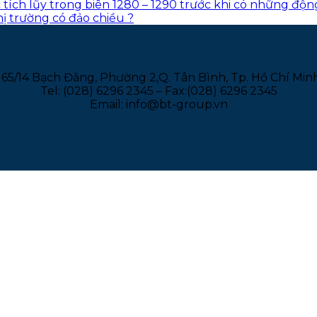
c tích lũy trong biên 1280 – 1290 trước khi có những độn
thị trường có đảo chiều ?
165/14 Bạch Đằng, Phường 2,Q. Tân Bình, Tp. Hồ Chí Min
Tel: (028) 6296 2345 – Fax:(028) 6296 2345
Email: info@bt-group.vn