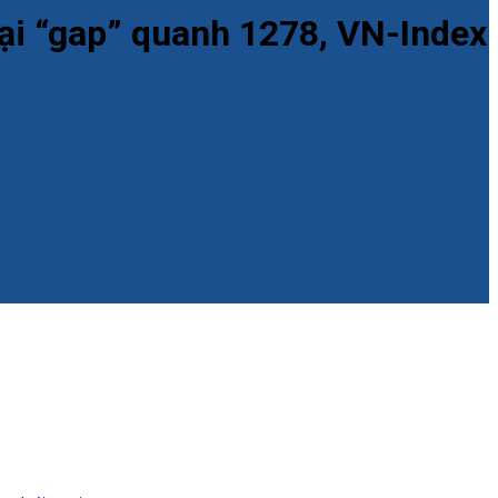
lại “gap” quanh 1278, VN-Index