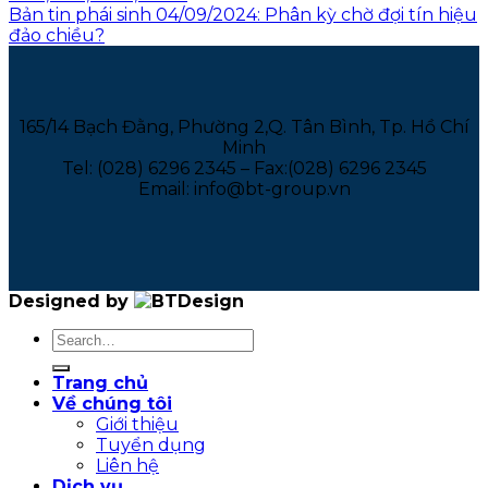
Bản tin phái sinh 04/09/2024: Phân kỳ chờ đợi tín hiệu
đảo chiều?
165/14 Bạch Đằng, Phường 2,Q. Tân Bình, Tp. Hồ Chí
Minh
Tel: (028) 6296 2345 – Fax:(028) 6296 2345
Email: info@bt-group.vn
Designed by
Trang chủ
Về chúng tôi
Giới thiệu
Tuyển dụng
Liên hệ
Dịch vụ