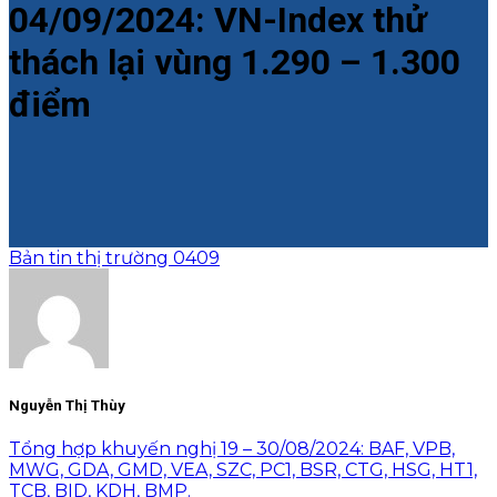
04/09/2024: VN-Index thử
thách lại vùng 1.290 – 1.300
điểm
Bản tin thị trường 0409
Nguyễn Thị Thùy
Tổng hợp khuyến nghị 19 – 30/08/2024: BAF, VPB,
MWG, GDA, GMD, VEA, SZC, PC1, BSR, CTG, HSG, HT1,
TCB, BID, KDH, BMP.