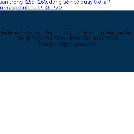
an trọng 1255-1260, dòng tiền có quay trở lại?
lên vùng đỉnh cũ 1300-1320
165/14 Bạch Đằng, Phường 2,Q. Tân Bình, Tp. Hồ Chí Min
Tel: (028) 6296 2345 – Fax:(028) 6296 2345
Email: info@bt-group.vn