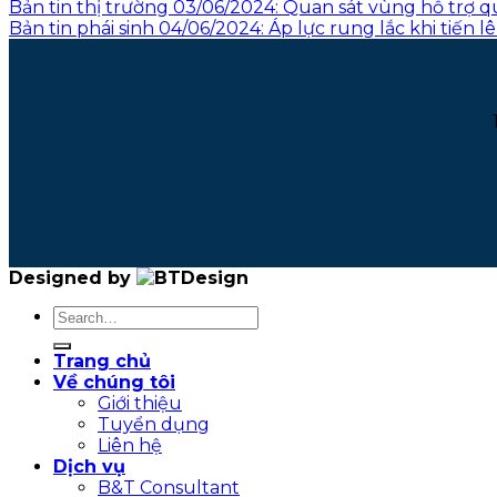
Bản tin thị trường 03/06/2024: Quan sát vùng hỗ trợ qu
Bản tin phái sinh 04/06/2024: Áp lực rung lắc khi tiến 
Designed by
Trang chủ
Về chúng tôi
Giới thiệu
Tuyển dụng
Liên hệ
Dịch vụ
B&T Consultant