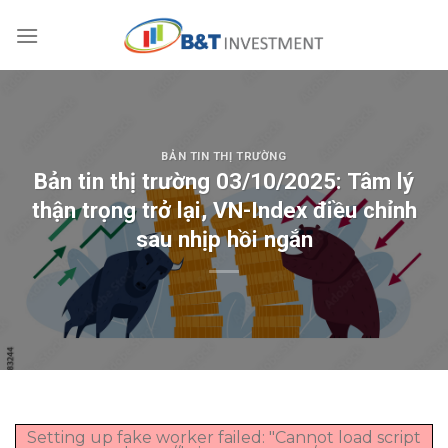
Skip
to
content
BẢN TIN THỊ TRƯỜNG
Bản tin thị trường 03/10/2025: Tâm lý
thận trọng trở lại, VN-Index điều chỉnh
sau nhịp hồi ngắn
Setting up fake worker failed: "Cannot load script