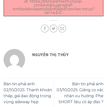
at: https://btinvestment.vn/wp-
content/plugins/pdf-
embedder/assets/js/pdfjs/pdf.worker.min.js?
ver=4.6.4".
NGUYỄN THỊ THÙY
Bản tin phái sinh
Bản tin phái sinh
02/10/2025: Thanh khoản
03/10/2025: Giằng co xác
thấp, giá dao động trong
nhận xu hướng. Phe
vùng sideway hẹp
SHORT liệu có áp đảo ?