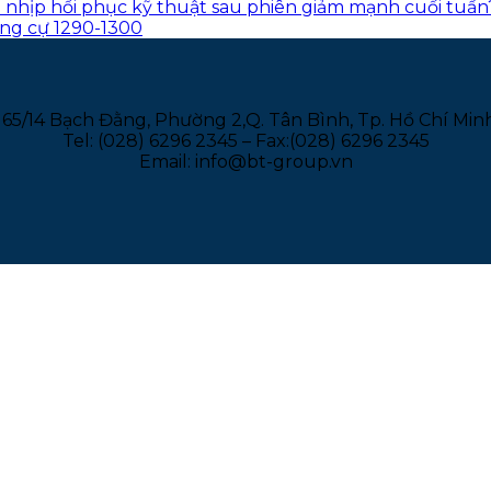
iện nhịp hồi phục kỹ thuật sau phiên giảm mạnh cuối tuần
áng cự 1290-1300
165/14 Bạch Đằng, Phường 2,Q. Tân Bình, Tp. Hồ Chí Min
Tel: (028) 6296 2345 – Fax:(028) 6296 2345
Email: info@bt-group.vn