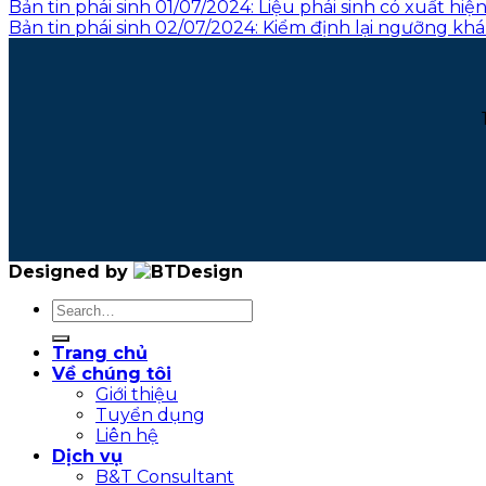
Bản tin phái sinh 01/07/2024: Liệu phái sinh có xuất h
Bản tin phái sinh 02/07/2024: Kiểm định lại ngưỡng kh
Designed by
Trang chủ
Về chúng tôi
Giới thiệu
Tuyển dụng
Liên hệ
Dịch vụ
B&T Consultant