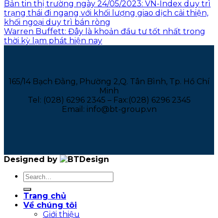
Bản tin thị trường ngày 24/05/2023: VN-Index duy trì
trạng thái đi ngang với khối lượng giao dịch cải thiện,
khối ngoại duy trì bán ròng
Warren Buffett: Đây là khoản đầu tư tốt nhất trong
thời kỳ lạm phát hiện nay
165/14 Bạch Đằng, Phường 2,Q. Tân Bình, Tp. Hồ Chí
Minh
Tel: (028) 6296 2345 – Fax:(028) 6296 2345
Email: info@bt-group.vn
Designed by
Trang chủ
Về chúng tôi
Giới thiệu