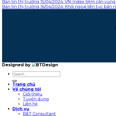
Bản tin thị trường 15/04/2024: VN-Index tiệm cận vùng 
Bản tin thị trường 16/04/2024: Khối ngoại liên tục bá
Designed by
Trang chủ
Về chúng tôi
Giới thiệu
Tuyển dụng
Liên hệ
Dịch vụ
B&T Consultant