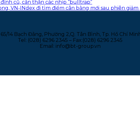
đỉnh cũ, cẩn thận các nhịp “bulltrap”
n ròng, VN-INdex đi tìm điểm cân bằng mới sau phiên giả
165/14 Bạch Đằng, Phường 2,Q. Tân Bình, Tp. Hồ Chí Min
Tel: (028) 6296 2345 – Fax:(028) 6296 2345
Email: info@bt-group.vn