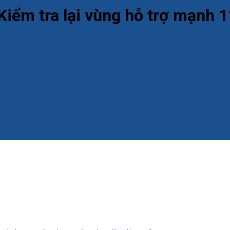
 Kiểm tra lại vùng hỗ trợ mạnh 