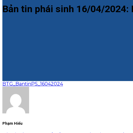
Bản tin phái sinh 16/04/2024:
BTG_BantinPS_16042024
Phạm Hiếu