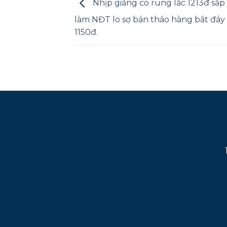
Nhịp giằng co rung lắc 1213đ sắp tơ
làm NĐT lo sợ bán tháo hàng bắt đáy
1150đ.