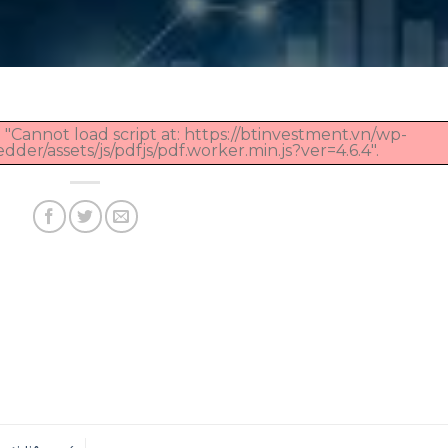
 "Cannot load script at: https://btinvestment.vn/wp-
er/assets/js/pdfjs/pdf.worker.min.js?ver=4.6.4".