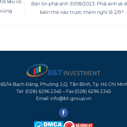
́i liệu có
Bản tin phái sinh 31/08/2023: Phái sinh sẽ 
 vùng
biến thế nào trước thềm nghỉ lễ 2/9?
165/14 Bạch Đằng, Phường 2,Q. Tân Bình, Tp. Hồ Chí Min
Tel: (028) 6296 2345 – Fax:(028) 6296 2345
Email: info@bt-group.vn