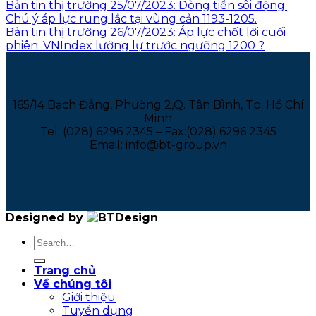
Bản tin thị trường 25/07/2023: Dòng tiền sôi động.
Chú ý áp lực rung lắc tại vùng cản 1193-1205.
Bản tin thị trường 26/07/2023: Áp lực chốt lời cuối
phiên. VNIndex lưỡng lự trước ngưỡng 1200 ?
165/14 Bạch Đằng, Phường 2,Q. Tân Bình, Tp. Hồ Chí
Minh
Tel: (028) 6296 2345 – Fax:(028) 6296 2345
Email: info@bt-group.vn
Designed by
Trang chủ
Về chúng tôi
Giới thiệu
Tuyển dụng