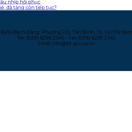
đầu nhịp hồi phục
ẽ, đà tăng còn tiếp tục?
165/14 Bạch Đằng, Phường 2,Q. Tân Bình, Tp. Hồ Chí Min
Tel: (028) 6296 2345 – Fax:(028) 6296 2345
Email: info@bt-group.vn