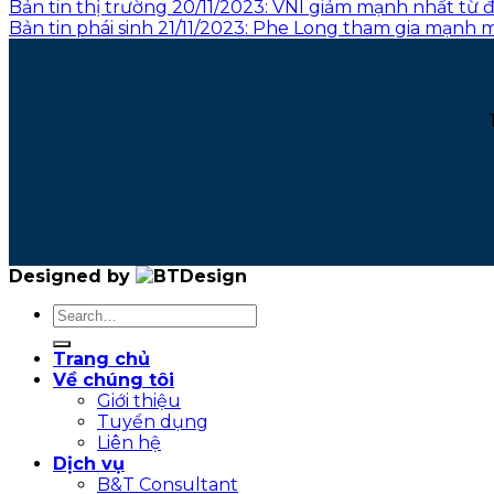
Bản tin thị trường 20/11/2023: VNI giảm mạnh nhất từ 
Bản tin phái sinh 21/11/2023: Phe Long tham gia mạnh m
Designed by
Trang chủ
Về chúng tôi
Giới thiệu
Tuyển dụng
Liên hệ
Dịch vụ
B&T Consultant