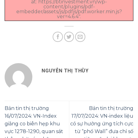
at: https://btinvestment.vn/wp-
content/plugins/pdf-
embedder/assets/js/pdfjs/pdf.worker.min.js?
ver=4.6.4".
NGUYỄN THỊ THÙY
Bản tin thị trường
Bản tin thị trường
16/07/2024: VN-Index
17/07/2024: VN-index liệu
giằng co biên hẹp khu
có sự hưởng ứng tích cực
vực 1278-1290, quan sát
từ “phố Wall” đưa chỉ số