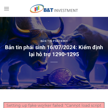
Skip
to
content
BẢN TIN PHÁI SINH
Bản tin phái sinh 16/07/2024: Kiểm định
lại hỗ trợ 1290-1295
Setting up fake worker failed: "Cannot load script