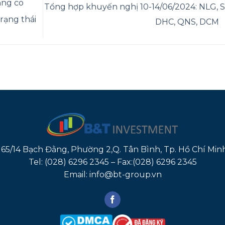
ằng co
Tổng hợp khuyến nghị 10-14/06/2024: NLG, S
rạng thái
DHC, QNS, DCM
165/14 Bạch Đằng, Phường 2,Q. Tân Bình, Tp. Hồ Chí Min
Tel: (028) 6296 2345 – Fax:(028) 6296 2345
Email: info@bt-group.vn