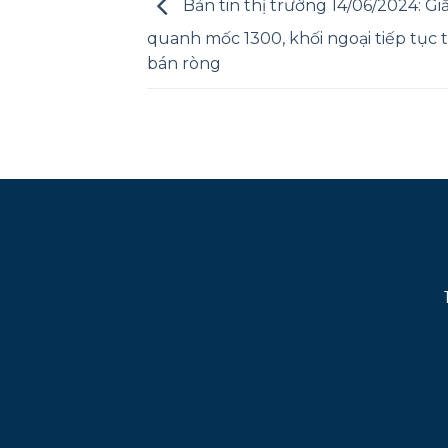
Bản tin thị trường 14/06/2024: Gi
quanh mốc 1300, khối ngoại tiếp tục t
bán ròng