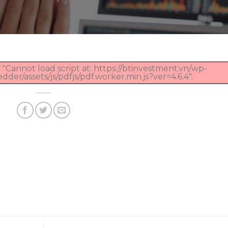
 "Cannot load script at: https://btinvestment.vn/wp-
er/assets/js/pdfjs/pdf.worker.min.js?ver=4.6.4".