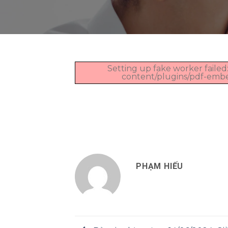
Setting up fake worker failed:
content/plugins/pdf-embedd
PHẠM HIẾU