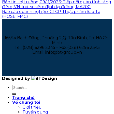
Bản tin thị trường 09/11/2023: Tiếp nối quán tính tăng
điểm, VN-Index kiểm định lại đường MA200
Báo cáo doanh nghiệp: CTCP Thực phẩm Sao Ta
(HOSE: FMC)
165/14 Bạch Đằng, Phường 2,Q. Tân Bình, Tp. Hồ Chí
Minh
Tel: (028) 6296 2345 – Fax:(028) 6296 2345
Email: info@bt-group.vn
Designed by
Trang chủ
Về chúng tôi
Giới thiệu
Tuyển dụng