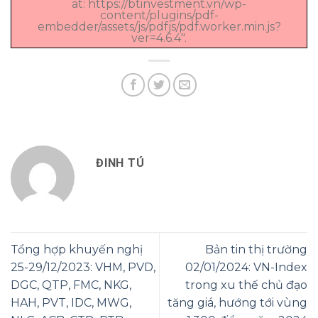
at: https://btinvestment.vn/wp-
content/plugins/pdf-
embedder/assets/js/pdfjs/pdf.worker.min.js?
ver=4.6.4".
ĐINH TÚ
Tổng hợp khuyến nghị
Bản tin thị trường
25-29/12/2023: VHM, PVD,
02/01/2024: VN-Index
DGC, QTP, FMC, NKG,
trong xu thế chủ đạo
HAH, PVT, IDC, MWG,
tăng giá, hướng tới vùng