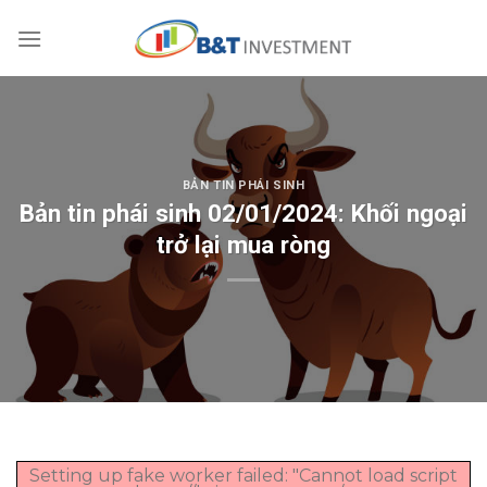
Skip
to
content
BẢN TIN PHÁI SINH
Bản tin phái sinh 02/01/2024: Khối ngoại
trở lại mua ròng
Setting up fake worker failed: "Cannot load script